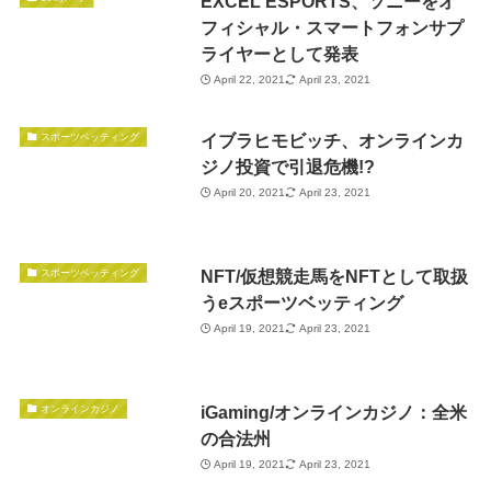
EXCEL ESPORTS、ソニーをオ
フィシャル・スマートフォンサプ
ライヤーとして発表
April 22, 2021
April 23, 2021
イブラヒモビッチ、オンラインカ
スポーツベッティング
ジノ投資で引退危機!?
April 20, 2021
April 23, 2021
NFT/仮想競走馬をNFTとして取扱
スポーツベッティング
うeスポーツベッティング
April 19, 2021
April 23, 2021
iGaming/オンラインカジノ：全米
オンラインカジノ
の合法州
April 19, 2021
April 23, 2021