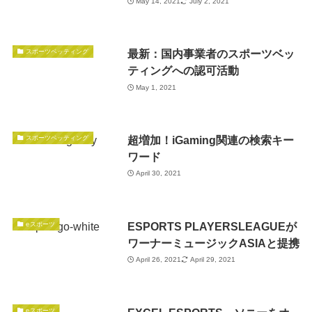
May 14, 2021
July 2, 2021
最新：国内事業者のスポーツベッ
スポーツベッティング
ティングへの認可活動
May 1, 2021
超増加！iGaming関連の検索キー
スポーツベッティング
ワード
April 30, 2021
ESPORTS PLAYERSLEAGUEが
eスポーツ
ワーナーミュージックASIAと提携
April 26, 2021
April 29, 2021
eスポーツ