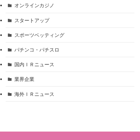
オンラインカジノ
スタートアップ
スポーツベッティング
パチンコ・パチスロ
国内ＩＲニュース
業界企業
海外ＩＲニュース