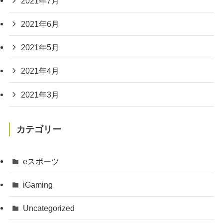
2021年7月
2021年6月
2021年5月
2021年4月
2021年3月
カテゴリー
eスポーツ
iGaming
Uncategorized