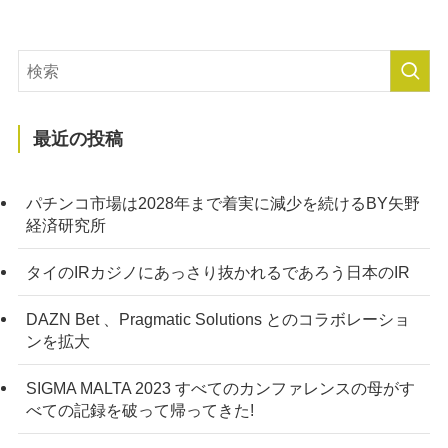
最近の投稿
パチンコ市場は2028年まで着実に減少を続けるBY矢野
経済研究所
タイのIRカジノにあっさり抜かれるであろう日本のIR
DAZN Bet 、Pragmatic Solutions とのコラボレーショ
ンを拡大
SIGMA MALTA 2023 すべてのカンファレンスの母がす
べての記録を破って帰ってきた!