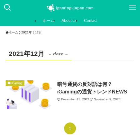
ホーム
About us
Contact
ホーム
2021年
12月
2021年12月
– date –
暗号通貨の反対語は何？
iGaming
iGamingの通貨トレンドNEWS
December 13, 2021
November 9, 2023
1