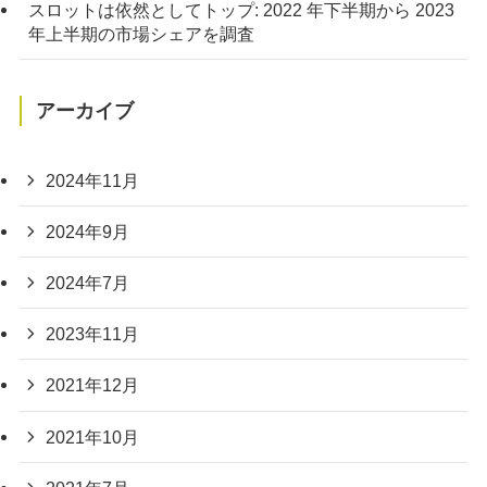
スロットは依然としてトップ: 2022 年下半期から 2023
年上半期の市場シェアを調査
アーカイブ
2024年11月
2024年9月
2024年7月
2023年11月
2021年12月
2021年10月