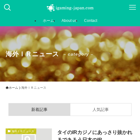
ホーム
About us
Contact
海外ＩＲニュース
– category –
ホーム
海外ＩＲニュース
新着記事
人気記事
タイのIRカジノにあっさり抜かれ
海外ＩＲニュース
るであろう日本のIR