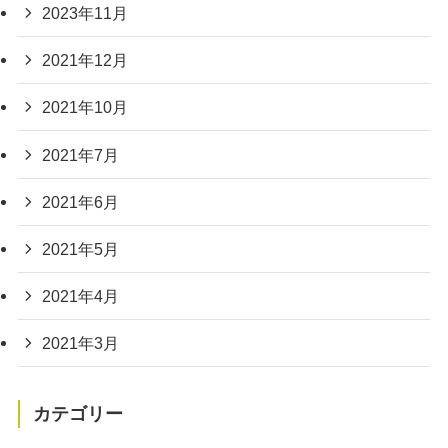
2023年11月
2021年12月
2021年10月
2021年7月
2021年6月
2021年5月
2021年4月
2021年3月
カテゴリー