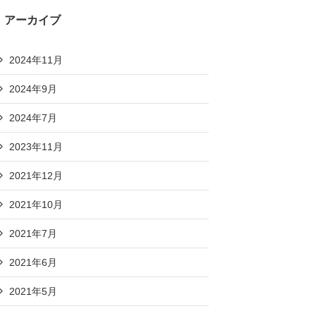
アーカイブ
2024年11月
2024年9月
2024年7月
2023年11月
2021年12月
2021年10月
2021年7月
2021年6月
2021年5月