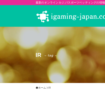
最新のオンラインカジノ/スポーツベッティングの情報をお届け
IR
– tag –
ホーム
IR