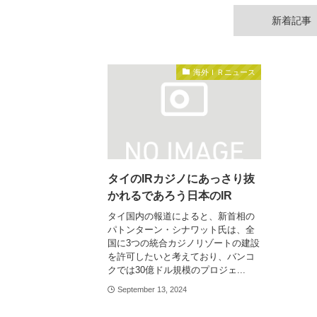
新着記事
海外ＩＲニュース
タイのIRカジノにあっさり抜
かれるであろう日本のIR
タイ国内の報道によると、新首相の
パトンターン・シナワット氏は、全
国に3つの統合カジノリゾートの建設
を許可したいと考えており、バンコ
クでは30億ドル規模のプロジェ...
September 13, 2024