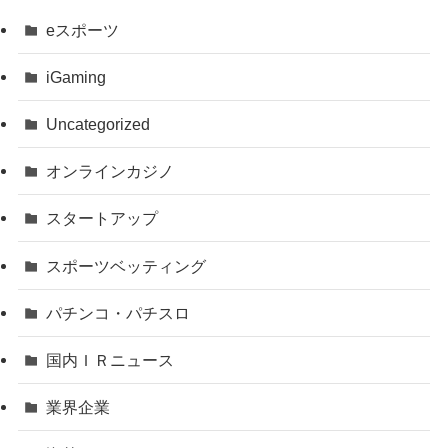
eスポーツ
iGaming
Uncategorized
オンラインカジノ
スタートアップ
スポーツベッティング
パチンコ・パチスロ
国内ＩＲニュース
業界企業