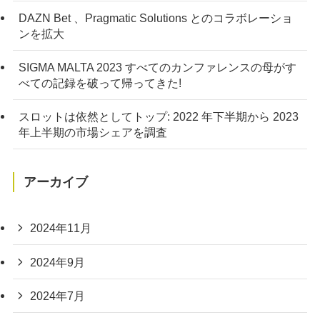
DAZN Bet 、Pragmatic Solutions とのコラボレーショ
ンを拡大
SIGMA MALTA 2023 すべてのカンファレンスの母がす
べての記録を破って帰ってきた!
スロットは依然としてトップ: 2022 年下半期から 2023
年上半期の市場シェアを調査
アーカイブ
2024年11月
2024年9月
2024年7月